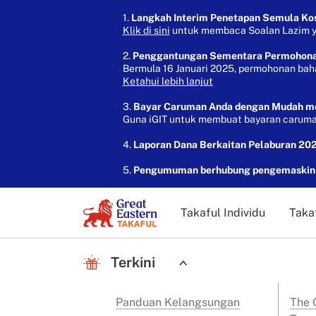
1.
Langkah Interim Penetapan Semula Kos 
Klik di sini
untuk membaca Soalan Lazim yan
2.
Penggantungan Sementara Permohon
Bermula 16 Januari 2025, permohonan bah
Ketahui lebih lanjut
3.
Bayar Caruman Anda dengan Mudah mela
Guna iGIT untuk membuat bayaran caruman
4.
Laporan Dana Berkaitan Pelaburan 202
5.
Pengumuman berhubung pengemaskinia
Takaful Individu
Taka
Terkini
Panduan Kelangsungan
The G