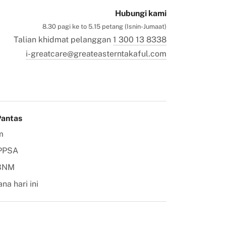
Hubungi kami
8.30 pagi ke to 5.15 petang (Isnin-Jumaat)
Talian khidmat pelanggan
1 300 13 8338
i-greatcare@greateasterntakaful.com
Pantas
m
PPSA
 BNM
na hari ini