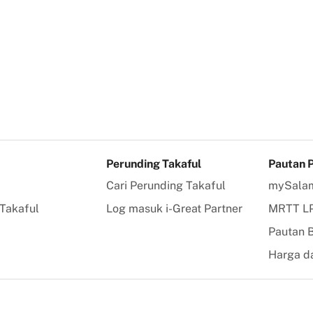
Perunding Takaful
Pautan 
Cari Perunding Takaful
mySala
Takaful
Log masuk i-Great Partner
MRTT L
Pautan
Harga da