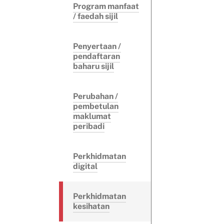
Program manfaat
/ faedah sijil
Penyertaan /
pendaftaran
baharu sijil
Perubahan /
pembetulan
maklumat
peribadi
Perkhidmatan
digital
Perkhidmatan
kesihatan