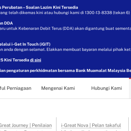
Perubatan – Soalan Lazim Kini Tersedia
g telah dikemas kini atau hubungi kami di 1300-13-8338 (tekan 6) 
an DDA
aru untuk Kebenaran Debit Terus (DDA) akan digantung buat sementa
lui i-Get In Touch (iGIT)
 anda dengan selamat. Elakkan membuat bayaran melalui pihak ket
5 Kini Tersedia
di sini
n pengaturan perkhidmatan bersama Bank Muamalat Malaysia B
ful Perniagaan
Mengenai Kami
Hubungi Kami
reat Journey | Penilaian
i-Great Nova | Pelan takaful