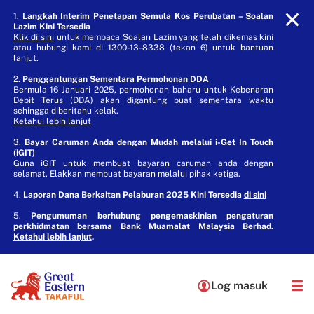
1.
Langkah Interim Penetapan Semula Kos Perubatan – Soalan
Lazim Kini Tersedia
Klik di sini
untuk membaca Soalan Lazim yang telah dikemas kini
atau hubungi kami di 1300-13-8338 (tekan 6) untuk bantuan
lanjut.
2.
Penggantungan Sementara Permohonan DDA
Bermula 16 Januari 2025, permohonan baharu untuk Kebenaran
Debit Terus (DDA) akan digantung buat sementara waktu
sehingga diberitahu kelak.
Ketahui lebih lanjut
3.
Bayar Caruman Anda dengan Mudah melalui i-Get In Touch
(iGIT)
Guna iGIT untuk membuat bayaran caruman anda dengan
selamat. Elakkan membuat bayaran melalui pihak ketiga.
4.
Laporan Dana Berkaitan Pelaburan 2025 Kini Tersedia
di sini
5.
Pengumuman berhubung pengemaskinian pengaturan
perkhidmatan bersama Bank Muamalat Malaysia Berhad.
Ketahui lebih lanjut
.
Log masuk