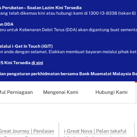
Perubatan – Soalan Lazim Kini Tersedia
g telah dikemas kini atau hubungi kami di 1300-13-8338 (tekan 6) 
an DDA
aru untuk Kebenaran Debit Terus (DDA) akan digantung buat sementa
lui i-Get In Touch (iGIT)
 anda dengan selamat. Elakkan membuat bayaran melalui pihak ket
5 Kini Tersedia
di sini
n pengaturan perkhidmatan bersama Bank Muamalat Malaysia B
ful Perniagaan
Mengenai Kami
Hubungi Kami
reat Journey | Penilaian
i-Great Nova | Pelan takaful