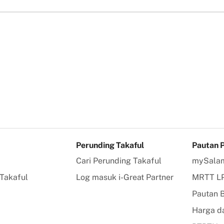
Perunding Takaful
Pautan 
Cari Perunding Takaful
mySala
Takaful
Log masuk i-Great Partner
MRTT L
Pautan
Harga da