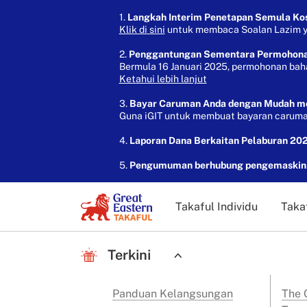
1.
Langkah Interim Penetapan Semula Kos 
Klik di sini
untuk membaca Soalan Lazim yan
2.
Penggantungan Sementara Permohon
Bermula 16 Januari 2025, permohonan bah
Ketahui lebih lanjut
3.
Bayar Caruman Anda dengan Mudah mela
Guna iGIT untuk membuat bayaran caruman
4.
Laporan Dana Berkaitan Pelaburan 202
5.
Pengumuman berhubung pengemaskinia
Takaful Individu
Taka
Terkini
Panduan Kelangsungan
The G