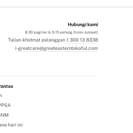
Hubungi kami
8.30 pagi ke to 5.15 petang (Isnin-Jumaat)
Talian khidmat pelanggan
1 300 13 8338
i-greatcare@greateasterntakaful.com
Pantas
m
PPSA
 BNM
na hari ini