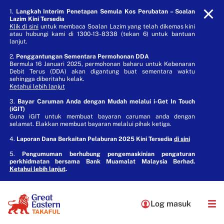
1.
Langkah Interim Penetapan Semula Kos Perubatan – Soalan
Lazim Kini Tersedia
Klik di sini
untuk membaca Soalan Lazim yang telah dikemas kini
atau hubungi kami di 1300-13-8338 (tekan 6) untuk bantuan
lanjut.
2.
Penggantungan Sementara Permohonan DDA
Bermula 16 Januari 2025, permohonan baharu untuk Kebenaran
Debit Terus (DDA) akan digantung buat sementara waktu
sehingga diberitahu kelak.
Ketahui lebih lanjut
3.
Bayar Caruman Anda dengan Mudah melalui i-Get In Touch
(iGIT)
Guna iGIT untuk membuat bayaran caruman anda dengan
selamat. Elakkan membuat bayaran melalui pihak ketiga.
4.
Laporan Dana Berkaitan Pelaburan 2025 Kini Tersedia
di sini
5.
Pengumuman berhubung pengemaskinian pengaturan
perkhidmatan bersama Bank Muamalat Malaysia Berhad.
Ketahui lebih lanjut
.
Log masuk