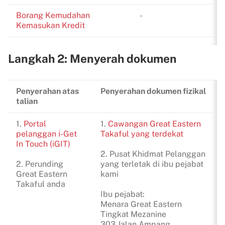
Borang Kemudahan
-
Kemasukan Kredit
Langkah 2: Menyerah dokumen
Penyerahan atas
Penyerahan dokumen fizikal
talian
1.
Portal
1.
Cawangan Great Eastern
pelanggan i-Get
Takaful yang terdekat
In Touch (iGIT)
2. Pusat Khidmat Pelanggan
2. Perunding
yang terletak di ibu pejabat
Great Eastern
kami
Takaful anda
Ibu pejabat:
Menara Great Eastern
Tingkat Mezanine
303 Jalan Ampang