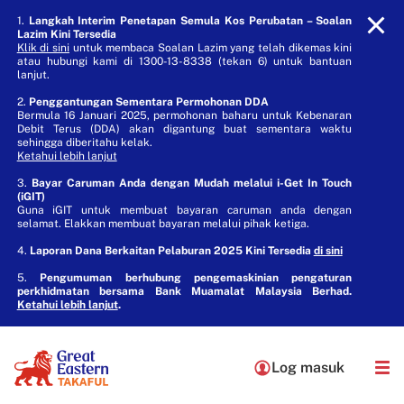
1.
Langkah Interim Penetapan Semula Kos Perubatan – Soalan
Lazim Kini Tersedia
Klik di sini
untuk membaca Soalan Lazim yang telah dikemas kini
atau hubungi kami di 1300-13-8338 (tekan 6) untuk bantuan
lanjut.
2.
Penggantungan Sementara Permohonan DDA
Bermula 16 Januari 2025, permohonan baharu untuk Kebenaran
Debit Terus (DDA) akan digantung buat sementara waktu
sehingga diberitahu kelak.
Ketahui lebih lanjut
3.
Bayar Caruman Anda dengan Mudah melalui i-Get In Touch
(iGIT)
Guna iGIT untuk membuat bayaran caruman anda dengan
selamat. Elakkan membuat bayaran melalui pihak ketiga.
4.
Laporan Dana Berkaitan Pelaburan 2025 Kini Tersedia
di sini
5.
Pengumuman berhubung pengemaskinian pengaturan
perkhidmatan bersama Bank Muamalat Malaysia Berhad.
Ketahui lebih lanjut
.
Log masuk