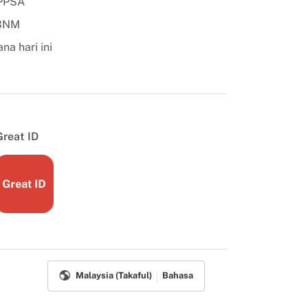
PPSA
 BNM
na hari ini
Great ID
Malaysia (Takaful)
Bahasa