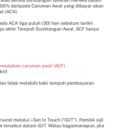
n atau semua sumbangan tahunan mereka dalam
h, 100% daripada Caruman Awal yang dibayar akan
l (ACA).
da ACA tiga puluh (30) hari sebelum tarikh
gga akhir Tempoh Sumbangan Awal. ACF hanya
emudahan caruman awal (ACF)
ktif
an tidak melebihi baki tempoh pembayaran
t melalui i-Get In Touch ("iGIT"). Pemilik sijil
t tersebut dalam iGIT. Walau bagaimanapun, jika