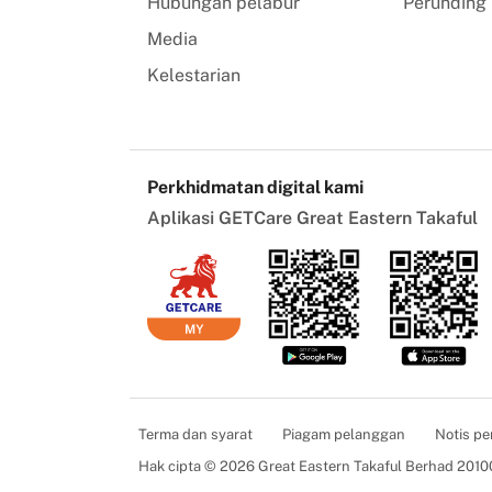
Hubungan pelabur
Perunding 
Media
Kelestarian
Perkhidmatan digital kami
Aplikasi GETCare Great Eastern Takaful
Terma dan syarat
Piagam pelanggan
Notis pe
Hak cipta © 2026 Great Eastern Takaful Berhad 201