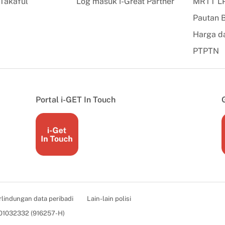
Takaful
Log masuk i-Great Partner
MRTT L
Pautan
Harga da
PTPTN
Portal i-GET In Touch
rlindungan data peribadi
Lain-lain polisi
001032332 (916257-H)