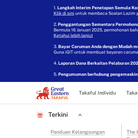
1.
Langkah Interim Penetapan Semula Kos 
Klik di sini
untuk membaca Soalan Lazim yan
2.
Penggantungan Sementara Permohon
Bermula 16 Januari 2025, permohonan bah
Ketahui lebih lanjut
3.
Bayar Caruman Anda dengan Mudah mela
Guna iGIT untuk membuat bayaran caruman
4.
Laporan Dana Berkaitan Pelaburan 202
5.
Pengumuman berhubung pengemaskinia
Takaful Individu
Taka
Terkini
Panduan Kelangsungan
The G