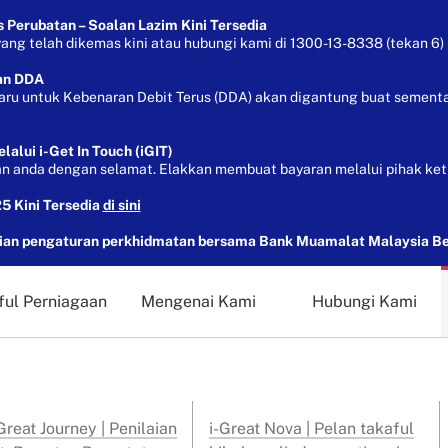
Perubatan – Soalan Lazim Kini Tersedia
g telah dikemas kini atau hubungi kami di 1300-13-8338 (tekan 6) 
an DDA
aru untuk Kebenaran Debit Terus (DDA) akan digantung buat sementa
lui i-Get In Touch (iGIT)
 anda dengan selamat. Elakkan membuat bayaran melalui pihak ket
5 Kini Tersedia
di sini
n pengaturan perkhidmatan bersama Bank Muamalat Malaysia B
ful Perniagaan
Mengenai Kami
Hubungi Kami
reat Journey | Penilaian
i-Great Nova | Pelan takaful