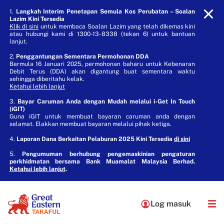
1.
Langkah Interim Penetapan Semula Kos Perubatan – Soalan
Lazim Kini Tersedia
Klik di sini
untuk membaca Soalan Lazim yang telah dikemas kini
atau hubungi kami di 1300-13-8338 (tekan 6) untuk bantuan
lanjut.
2.
Penggantungan Sementara Permohonan DDA
Bermula 16 Januari 2025, permohonan baharu untuk Kebenaran
Debit Terus (DDA) akan digantung buat sementara waktu
sehingga diberitahu kelak.
Ketahui lebih lanjut
3.
Bayar Caruman Anda dengan Mudah melalui i-Get In Touch
(iGIT)
Guna iGIT untuk membuat bayaran caruman anda dengan
selamat. Elakkan membuat bayaran melalui pihak ketiga.
4.
Laporan Dana Berkaitan Pelaburan 2025 Kini Tersedia
di sini
5.
Pengumuman berhubung pengemaskinian pengaturan
perkhidmatan bersama Bank Muamalat Malaysia Berhad.
Ketahui lebih lanjut
.
Log masuk