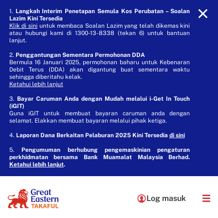
1.
Langkah Interim Penetapan Semula Kos Perubatan – Soalan
Lazim Kini Tersedia
Klik di sini
untuk membaca Soalan Lazim yang telah dikemas kini
atau hubungi kami di 1300-13-8338 (tekan 6) untuk bantuan
lanjut.
2.
Penggantungan Sementara Permohonan DDA
Bermula 16 Januari 2025, permohonan baharu untuk Kebenaran
Debit Terus (DDA) akan digantung buat sementara waktu
sehingga diberitahu kelak.
Ketahui lebih lanjut
3.
Bayar Caruman Anda dengan Mudah melalui i-Get In Touch
(iGIT)
Guna iGIT untuk membuat bayaran caruman anda dengan
selamat. Elakkan membuat bayaran melalui pihak ketiga.
4.
Laporan Dana Berkaitan Pelaburan 2025 Kini Tersedia
di sini
5.
Pengumuman berhubung pengemaskinian pengaturan
perkhidmatan bersama Bank Muamalat Malaysia Berhad.
Ketahui lebih lanjut
.
Log masuk