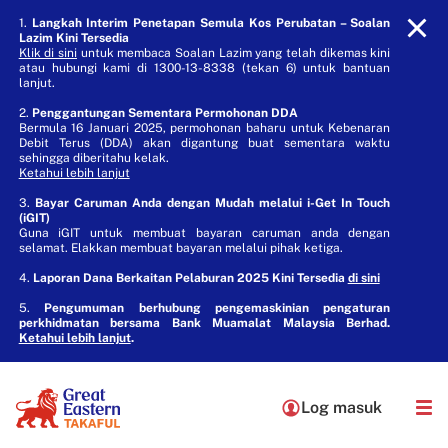
1.
Langkah Interim Penetapan Semula Kos Perubatan – Soalan
Lazim Kini Tersedia
Klik di sini
untuk membaca Soalan Lazim yang telah dikemas kini
atau hubungi kami di 1300-13-8338 (tekan 6) untuk bantuan
lanjut.
2.
Penggantungan Sementara Permohonan DDA
Bermula 16 Januari 2025, permohonan baharu untuk Kebenaran
Debit Terus (DDA) akan digantung buat sementara waktu
sehingga diberitahu kelak.
Ketahui lebih lanjut
3.
Bayar Caruman Anda dengan Mudah melalui i-Get In Touch
(iGIT)
Guna iGIT untuk membuat bayaran caruman anda dengan
selamat. Elakkan membuat bayaran melalui pihak ketiga.
4.
Laporan Dana Berkaitan Pelaburan 2025 Kini Tersedia
di sini
5.
Pengumuman berhubung pengemaskinian pengaturan
perkhidmatan bersama Bank Muamalat Malaysia Berhad.
Ketahui lebih lanjut
.
Log masuk