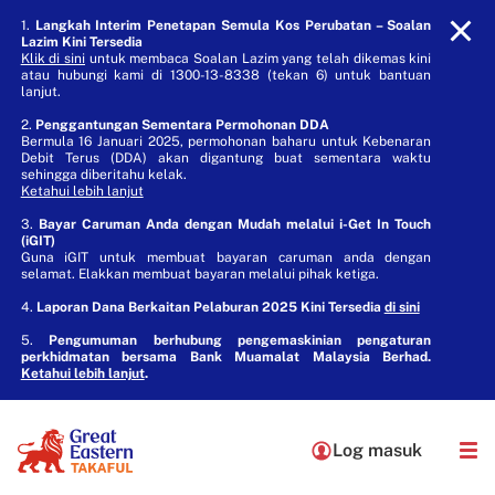
1.
Langkah Interim Penetapan Semula Kos Perubatan – Soalan
Lazim Kini Tersedia
Klik di sini
untuk membaca Soalan Lazim yang telah dikemas kini
atau hubungi kami di 1300-13-8338 (tekan 6) untuk bantuan
lanjut.
2.
Penggantungan Sementara Permohonan DDA
Bermula 16 Januari 2025, permohonan baharu untuk Kebenaran
Debit Terus (DDA) akan digantung buat sementara waktu
sehingga diberitahu kelak.
Ketahui lebih lanjut
3.
Bayar Caruman Anda dengan Mudah melalui i-Get In Touch
(iGIT)
Guna iGIT untuk membuat bayaran caruman anda dengan
selamat. Elakkan membuat bayaran melalui pihak ketiga.
4.
Laporan Dana Berkaitan Pelaburan 2025 Kini Tersedia
di sini
5.
Pengumuman berhubung pengemaskinian pengaturan
perkhidmatan bersama Bank Muamalat Malaysia Berhad.
Ketahui lebih lanjut
.
Log masuk