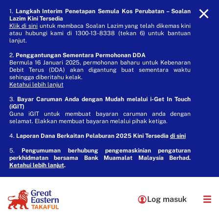
1.
Langkah Interim Penetapan Semula Kos Perubatan – Soalan
Lazim Kini Tersedia
Klik di sini
untuk membaca Soalan Lazim yang telah dikemas kini
atau hubungi kami di 1300-13-8338 (tekan 6) untuk bantuan
lanjut.
2.
Penggantungan Sementara Permohonan DDA
Bermula 16 Januari 2025, permohonan baharu untuk Kebenaran
Debit Terus (DDA) akan digantung buat sementara waktu
sehingga diberitahu kelak.
Ketahui lebih lanjut
3.
Bayar Caruman Anda dengan Mudah melalui i-Get In Touch
(iGIT)
Guna iGIT untuk membuat bayaran caruman anda dengan
selamat. Elakkan membuat bayaran melalui pihak ketiga.
4.
Laporan Dana Berkaitan Pelaburan 2025 Kini Tersedia
di sini
5.
Pengumuman berhubung pengemaskinian pengaturan
perkhidmatan bersama Bank Muamalat Malaysia Berhad.
Ketahui lebih lanjut
.
Log masuk