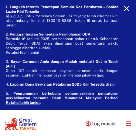
1.
Langkah Interim Penetapan Semula Kos Perubatan – Soalan
Lazim Kini Tersedia
Klik di sini
untuk membaca Soalan Lazim yang telah dikemas kini
atau hubungi kami di 1300-13-8338 (tekan 6) untuk bantuan
lanjut.
2.
Penggantungan Sementara Permohonan DDA
Bermula 16 Januari 2025, permohonan baharu untuk Kebenaran
Debit Terus (DDA) akan digantung buat sementara waktu
sehingga diberitahu kelak.
Ketahui lebih lanjut
3.
Bayar Caruman Anda dengan Mudah melalui i-Get In Touch
(iGIT)
Guna iGIT untuk membuat bayaran caruman anda dengan
selamat. Elakkan membuat bayaran melalui pihak ketiga.
4.
Laporan Dana Berkaitan Pelaburan 2025 Kini Tersedia
di sini
5.
Pengumuman berhubung pengemaskinian pengaturan
perkhidmatan bersama Bank Muamalat Malaysia Berhad.
Ketahui lebih lanjut
.
Log masuk