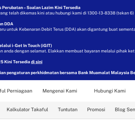
Perubatan – Soalan Lazim Kini Tersedia
g telah dikemas kini atau hubungi kami di 1300-13-8338 (tekan 6) 
an DDA
aru untuk Kebenaran Debit Terus (DDA) akan digantung buat sementa
lui i-Get In Touch (iGIT)
 anda dengan selamat. Elakkan membuat bayaran melalui pihak ket
5 Kini Tersedia
di sini
n pengaturan perkhidmatan bersama Bank Muamalat Malaysia B
ful Perniagaan
Mengenai Kami
Hubungi Kami
Kalkulator Takaful
Tuntutan
Promosi
Blog Se