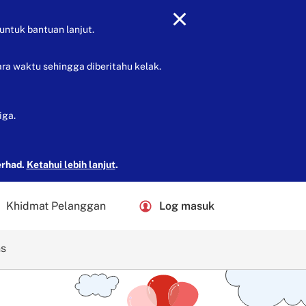
untuk bantuan lanjut.
ra waktu sehingga diberitahu kelak.
iga.
erhad.
Ketahui lebih lanjut
.
Khidmat Pelanggan
Log masuk
ns