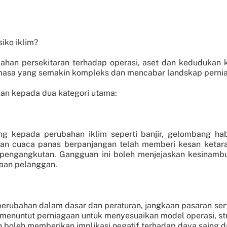
iko iklim?
bahan persekitaran terhadap operasi, aset dan kedudukan
 semasa yang semakin kompleks dan mencabar landskap perniag
kan kepada dua kategori utama:
ng kepada perubahan iklim seperti banjir, gelombang hab
t dan cuaca panas berpanjangan telah memberi kesan ketar
an pengangkutan. Gangguan ini boleh menjejaskan kesinamb
aan pelanggan.
perubahan dalam dasar dan peraturan, jangkaan pasaran sert
 menuntut perniagaan untuk menyesuaikan model operasi, st
n boleh memberikan implikasi negatif terhadap daya saing 