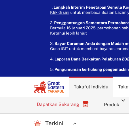
1.
Langkah Interim Penetapan Semula Kos 
Klik di sini
untuk membaca Soalan Lazim yan
2.
Penggantungan Sementara Permohon
Bermula 16 Januari 2025, permohonan bah
Ketahui lebih lanjut
3.
Bayar Caruman Anda dengan Mudah mela
Guna iGIT untuk membuat bayaran caruman
4.
Laporan Dana Berkaitan Pelaburan 202
5.
Pengumuman berhubung pengemaskinia
Takaful Individu
Taka
Dapatkan Sekarang
Produk
Terkini