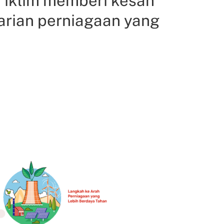
n iklim memberi kesan
tarian perniagaan yang