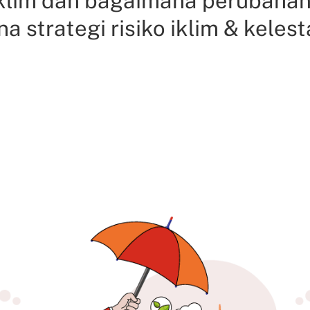
o iklim dan bagaimana perubaha
a strategi risiko iklim & keles