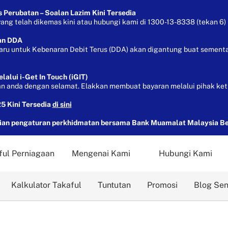
Perubatan – Soalan Lazim Kini Tersedia
g telah dikemas kini atau hubungi kami di 1300-13-8338 (tekan 6) 
an DDA
aru untuk Kebenaran Debit Terus (DDA) akan digantung buat sementa
lui i-Get In Touch (iGIT)
 anda dengan selamat. Elakkan membuat bayaran melalui pihak ket
5 Kini Tersedia
di sini
n pengaturan perkhidmatan bersama Bank Muamalat Malaysia B
ful Perniagaan
Mengenai Kami
Hubungi Kami
Kalkulator Takaful
Tuntutan
Promosi
Blog Se