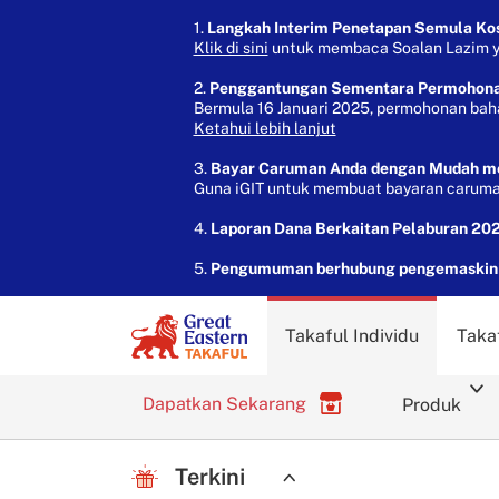
1.
Langkah Interim Penetapan Semula Kos 
Klik di sini
untuk membaca Soalan Lazim yan
2.
Penggantungan Sementara Permohon
Bermula 16 Januari 2025, permohonan bah
Ketahui lebih lanjut
3.
Bayar Caruman Anda dengan Mudah mela
Guna iGIT untuk membuat bayaran caruman
4.
Laporan Dana Berkaitan Pelaburan 202
5.
Pengumuman berhubung pengemaskinia
Takaful Individu
Taka
Dapatkan Sekarang
Produk
Terkini