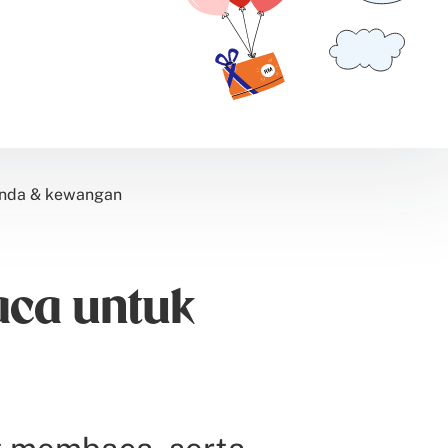
inda & kewangan
aca untuk