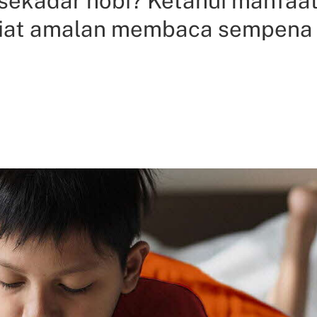
ekadar hobi? Ketahui manfaa
at amalan membaca sempena H