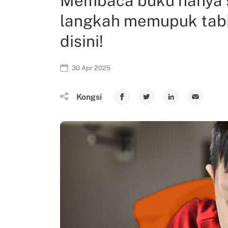
Membaca buku hanya s
langkah memupuk tabi
disini!
30 Apr 2025
Kongsi