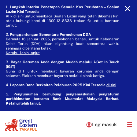
1.
Langkah Interim Penetapan Semula Kos Perubatan – Soalan
Lazim Kini Tersedia
Klik di sini
untuk membaca Soalan Lazim yang telah dikemas kini
atau hubungi kami di 1300-13-8338 (tekan 6) untuk bantuan
lanjut.
2.
Penggantungan Sementara Permohonan DDA
Bermula 16 Januari 2025, permohonan baharu untuk Kebenaran
Debit Terus (DDA) akan digantung buat sementara waktu
sehingga diberitahu kelak.
Ketahui lebih lanjut
3.
Bayar Caruman Anda dengan Mudah melalui i-Get In Touch
(iGIT)
Guna iGIT untuk membuat bayaran caruman anda dengan
selamat. Elakkan membuat bayaran melalui pihak ketiga.
4.
Laporan Dana Berkaitan Pelaburan 2025 Kini Tersedia
di sini
5.
Pengumuman berhubung pengemaskinian pengaturan
perkhidmatan bersama Bank Muamalat Malaysia Berhad.
Ketahui lebih lanjut
.
Log masuk